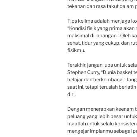
tekanan dan rasa takut dalam 
Tips kelima adalah menjaga kon
“Kondisi fisik yang prima ak
maksimal di lapangan.” Oleh ka
sehat, tidur yang cukup, dan r
fisikmu.
Terakhir, jangan lupa untuk se
Stephen Curry, “Dunia basket t
belajar dan berkembang.” Ja
saat ini, tetapi teruslah berla
diri.
Dengan menerapkan keenam tip
peluang yang lebih besar untu
Ingatlah untuk selalu konsiste
mengejar impianmu sebagai pe