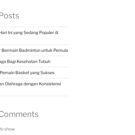
Posts
ari Ini yang Sedang Populer di
 Bermain Badminton untuk Pemula
aga Bagi Kesehatan Tubuh
 Pemain Basket yang Sukses
n Olahraga dengan Konsistensi
 Comments
o show.