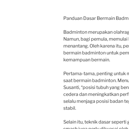
Panduan Dasar Bermain Badmi
Badminton merupakan olahraga
Namun, bagi pemula, memulai b
menantang. Oleh karena itu, 
bermain badminton untuk pem
kemampuan bermain.
Pertama-tama, penting untuk 
saat bermain badminton. Menur
Susanti, “posisi tubuh yang be
cedera dan meningkatkan perf
selalu menjaga posisi badan t
stabil.
Selain itu, teknik dasar seperti
smash juga perlu dikuasai oleh