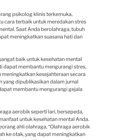
rang psikolog klinis terkemuka,
u cara terbaik untuk meredakan stres
ental. Saat Anda berolahraga, tubuh
apat meningkatkan suasana hati dan
 sangat baik untuk kesehatan mental
kti dapat membantu mengurangi stres,
n meningkatkan kesejahteraan secara
n yang dipublikasikan dalam jurnal
 dapat membantu mengurangi gejala
hraga aerobik seperti lari, bersepeda,
rmanfaat untuk kesehatan mental Anda.
eorang ahli olahraga, “Olahraga aerobik
ah ke otak, yang dapat meningkatkan