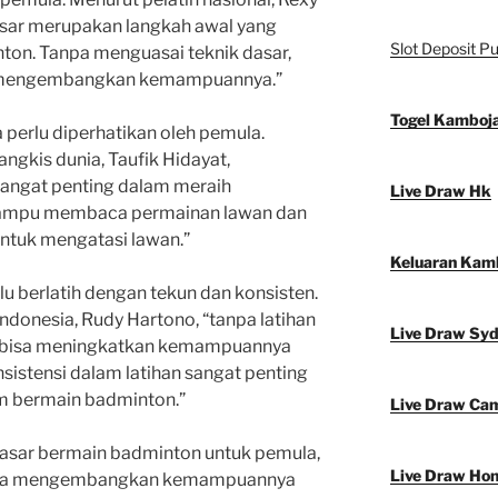
asar merupakan langkah awal yang
Slot Deposit Pu
ton. Tanpa menguasai teknik dasar,
m mengembangkan kemampuannya.”
Togel Kamboj
ga perlu diperhatikan oleh pemula.
ngkis dunia, Taufik Hidayat,
angat penting dalam meraih
Live Draw Hk
ampu membaca permainan lawan dan
untuk mengatasi lawan.”
Keluaran Kam
alu berlatih dengan tekun dan konsisten.
ndonesia, Rudy Hartono, “tanpa latihan
Live Draw Sy
an bisa meningkatkan kemampuannya
istensi dalam latihan sangat penting
m bermain badminton.”
Live Draw Ca
sar bermain badminton untuk pemula,
Live Draw Ho
bisa mengembangkan kemampuannya