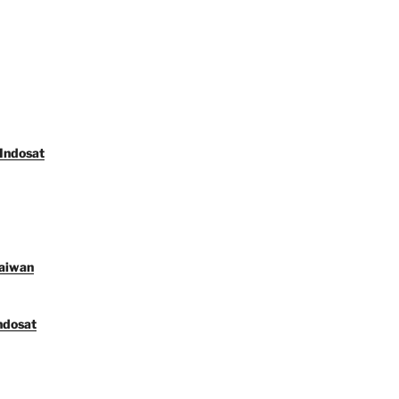
 Indosat
Taiwan
ndosat