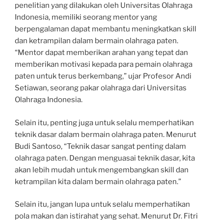
penelitian yang dilakukan oleh Universitas Olahraga
Indonesia, memiliki seorang mentor yang
berpengalaman dapat membantu meningkatkan skill
dan ketrampilan dalam bermain olahraga paten.
“Mentor dapat memberikan arahan yang tepat dan
memberikan motivasi kepada para pemain olahraga
paten untuk terus berkembang,” ujar Profesor Andi
Setiawan, seorang pakar olahraga dari Universitas
Olahraga Indonesia.
Selain itu, penting juga untuk selalu memperhatikan
teknik dasar dalam bermain olahraga paten. Menurut
Budi Santoso, “Teknik dasar sangat penting dalam
olahraga paten. Dengan menguasai teknik dasar, kita
akan lebih mudah untuk mengembangkan skill dan
ketrampilan kita dalam bermain olahraga paten.”
Selain itu, jangan lupa untuk selalu memperhatikan
pola makan dan istirahat yang sehat. Menurut Dr. Fitri