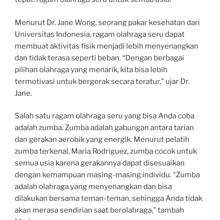
Menurut Dr. Jane Wong, seorang pakar kesehatan dari
Universitas Indonesia, ragam olahraga seru dapat
membuat aktivitas fisik menjadi lebih menyenangkan
dan tidak terasa seperti beban. “Dengan berbagai
pilihan olahraga yang menarik, kita bisa lebih
termotivasi untuk bergerak secara teratur,” ujar Dr.
Jane.
Salah satu ragam olahraga seru yang bisa Anda coba
adalah zumba. Zumba adalah gabungan antara tarian
dan gerakan aerobik yang energik. Menurut pelatih
zumba terkenal, Maria Rodriguez, zumba cocok untuk
semua usia karena gerakannya dapat disesuaikan
dengan kemampuan masing-masing individu. “Zumba
adalah olahraga yang menyenangkan dan bisa
dilakukan bersama teman-teman, sehingga Anda tidak
akan merasa sendirian saat berolahraga,” tambah