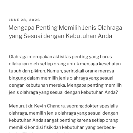
POSTED
JUNE 28, 2026
ON
Mengapa Penting Memilih Jenis Olahraga
yang Sesuai dengan Kebutuhan Anda
Olahraga merupakan aktivitas penting yang harus
dilakukan oleh setiap orang untuk menjaga kesehatan
tubuh dan pikiran. Namun, seringkali orang merasa
bingung dalam memilih jenis olahraga yang sesuai
dengan kebutuhan mereka. Mengapa penting memilih
jenis olahraga yang sesuai dengan kebutuhan Anda?
Menurut dr. Kevin Chandra, seorang dokter spesialis
olahraga, memilih jenis olahraga yang sesuai dengan
kebutuhan Anda sangat penting karena setiap orang
memiliki kondisi fisik dan kebutuhan yang berbeda-