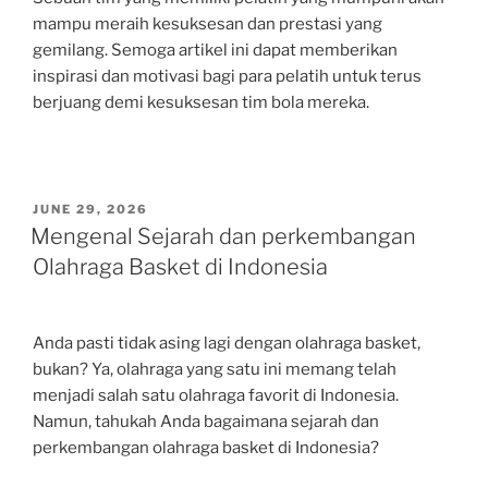
mampu meraih kesuksesan dan prestasi yang
gemilang. Semoga artikel ini dapat memberikan
inspirasi dan motivasi bagi para pelatih untuk terus
berjuang demi kesuksesan tim bola mereka.
POSTED
JUNE 29, 2026
ON
Mengenal Sejarah dan perkembangan
Olahraga Basket di Indonesia
Anda pasti tidak asing lagi dengan olahraga basket,
bukan? Ya, olahraga yang satu ini memang telah
menjadi salah satu olahraga favorit di Indonesia.
Namun, tahukah Anda bagaimana sejarah dan
perkembangan olahraga basket di Indonesia?