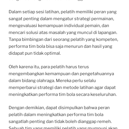
Dalam setiap sesi latihan, pelatih memiliki peran yang
sangat penting dalam mengatur strategi permainan,
mengevaluasi kemampuan individual pemain, dan
mencari solusi atas masalah yang muncul di lapangan.
Tanpa bimbingan dari seorang pelatih yang kompeten,
performa tim bola bisa saja menurun dan hasil yang
didapat pun tidak optimal.
Oleh karena itu, para pelatih harus terus
mengembangkan kemampuan dan pengetahuannya
dalam bidang olahraga. Mereka perlu selalu
memperbarui strategi dan metode latihan agar dapat
meningkatkan performa tim bola secara keseluruhan.
Dengan demikian, dapat disimpulkan bahwa peran
pelatih dalam meningkatkan performa tim bola
sangatlah penting dan tidak boleh dianggap remeh.
Sebuah tim yang memiliki pelatih yang mumpuni akan