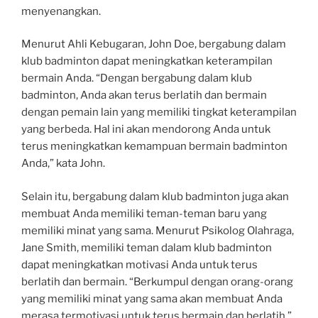
menyenangkan.
Menurut Ahli Kebugaran, John Doe, bergabung dalam
klub badminton dapat meningkatkan keterampilan
bermain Anda. “Dengan bergabung dalam klub
badminton, Anda akan terus berlatih dan bermain
dengan pemain lain yang memiliki tingkat keterampilan
yang berbeda. Hal ini akan mendorong Anda untuk
terus meningkatkan kemampuan bermain badminton
Anda,” kata John.
Selain itu, bergabung dalam klub badminton juga akan
membuat Anda memiliki teman-teman baru yang
memiliki minat yang sama. Menurut Psikolog Olahraga,
Jane Smith, memiliki teman dalam klub badminton
dapat meningkatkan motivasi Anda untuk terus
berlatih dan bermain. “Berkumpul dengan orang-orang
yang memiliki minat yang sama akan membuat Anda
merasa termotivasi untuk terus bermain dan berlatih,”