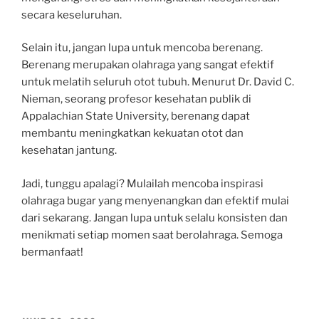
secara keseluruhan.
Selain itu, jangan lupa untuk mencoba berenang.
Berenang merupakan olahraga yang sangat efektif
untuk melatih seluruh otot tubuh. Menurut Dr. David C.
Nieman, seorang profesor kesehatan publik di
Appalachian State University, berenang dapat
membantu meningkatkan kekuatan otot dan
kesehatan jantung.
Jadi, tunggu apalagi? Mulailah mencoba inspirasi
olahraga bugar yang menyenangkan dan efektif mulai
dari sekarang. Jangan lupa untuk selalu konsisten dan
menikmati setiap momen saat berolahraga. Semoga
bermanfaat!