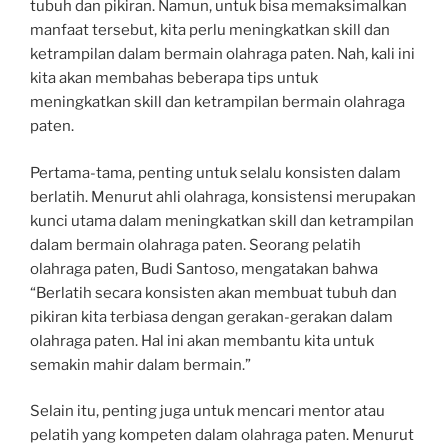
tubuh dan pikiran. Namun, untuk bisa memaksimalkan
manfaat tersebut, kita perlu meningkatkan skill dan
ketrampilan dalam bermain olahraga paten. Nah, kali ini
kita akan membahas beberapa tips untuk
meningkatkan skill dan ketrampilan bermain olahraga
paten.
Pertama-tama, penting untuk selalu konsisten dalam
berlatih. Menurut ahli olahraga, konsistensi merupakan
kunci utama dalam meningkatkan skill dan ketrampilan
dalam bermain olahraga paten. Seorang pelatih
olahraga paten, Budi Santoso, mengatakan bahwa
“Berlatih secara konsisten akan membuat tubuh dan
pikiran kita terbiasa dengan gerakan-gerakan dalam
olahraga paten. Hal ini akan membantu kita untuk
semakin mahir dalam bermain.”
Selain itu, penting juga untuk mencari mentor atau
pelatih yang kompeten dalam olahraga paten. Menurut