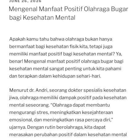
POSTED
JUNE 26, 2026
ON
Mengenal Manfaat Positif Olahraga Bugar
bagi Kesehatan Mental
Apakah kamu tahu bahwa olahraga bukan hanya
bermanfaat bagi kesehatan fisik kita, tetapi juga
memiliki manfaat positif bagi kesehatan mental? Ya,
benar! Mengenal manfaat positif olahraga bugar bagi
kesehatan mental sangat penting untuk kita pahami
dan terapkan dalam kehidupan sehari-hari.
Menurut dr. Andri, seorang dokter spesialis kesehatan
jiwa, olahraga memiliki dampak positif pada kesehatan
mental seseorang. “Olahraga dapat membantu
mengurangi stres, meningkatkan kesejahteraan
emosional, dan meningkatkan rasa percaya diri,”
ujarnya. Dengan rutin berolahraga, kita dapat
merasakan perubahan positif dalam kesehatan mental