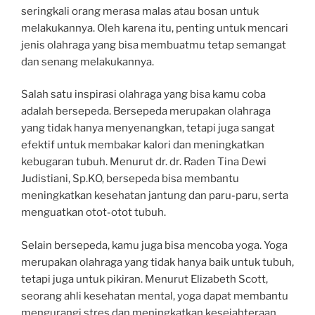
seringkali orang merasa malas atau bosan untuk
melakukannya. Oleh karena itu, penting untuk mencari
jenis olahraga yang bisa membuatmu tetap semangat
dan senang melakukannya.
Salah satu inspirasi olahraga yang bisa kamu coba
adalah bersepeda. Bersepeda merupakan olahraga
yang tidak hanya menyenangkan, tetapi juga sangat
efektif untuk membakar kalori dan meningkatkan
kebugaran tubuh. Menurut dr. dr. Raden Tina Dewi
Judistiani, Sp.KO, bersepeda bisa membantu
meningkatkan kesehatan jantung dan paru-paru, serta
menguatkan otot-otot tubuh.
Selain bersepeda, kamu juga bisa mencoba yoga. Yoga
merupakan olahraga yang tidak hanya baik untuk tubuh,
tetapi juga untuk pikiran. Menurut Elizabeth Scott,
seorang ahli kesehatan mental, yoga dapat membantu
mengurangi stres dan meningkatkan kesejahteraan