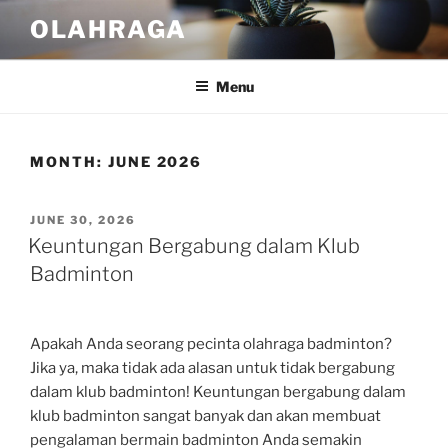
Skip
OLAHRAGA
to
content
Menu
MONTH:
JUNE 2026
POSTED
JUNE 30, 2026
ON
Keuntungan Bergabung dalam Klub
Badminton
Apakah Anda seorang pecinta olahraga badminton?
Jika ya, maka tidak ada alasan untuk tidak bergabung
dalam klub badminton! Keuntungan bergabung dalam
klub badminton sangat banyak dan akan membuat
pengalaman bermain badminton Anda semakin