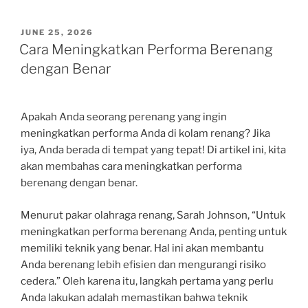
POSTED
JUNE 25, 2026
ON
Cara Meningkatkan Performa Berenang
dengan Benar
Apakah Anda seorang perenang yang ingin
meningkatkan performa Anda di kolam renang? Jika
iya, Anda berada di tempat yang tepat! Di artikel ini, kita
akan membahas cara meningkatkan performa
berenang dengan benar.
Menurut pakar olahraga renang, Sarah Johnson, “Untuk
meningkatkan performa berenang Anda, penting untuk
memiliki teknik yang benar. Hal ini akan membantu
Anda berenang lebih efisien dan mengurangi risiko
cedera.” Oleh karena itu, langkah pertama yang perlu
Anda lakukan adalah memastikan bahwa teknik