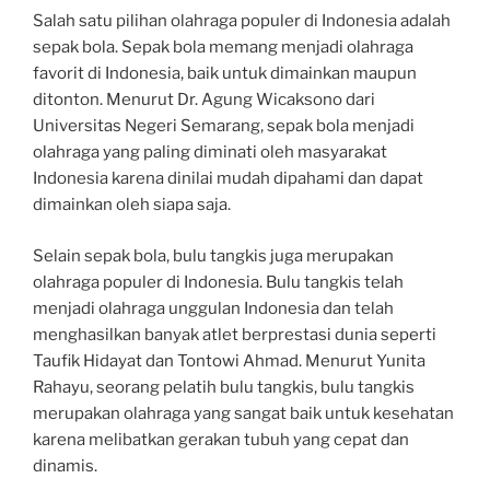
Salah satu pilihan olahraga populer di Indonesia adalah
sepak bola. Sepak bola memang menjadi olahraga
favorit di Indonesia, baik untuk dimainkan maupun
ditonton. Menurut Dr. Agung Wicaksono dari
Universitas Negeri Semarang, sepak bola menjadi
olahraga yang paling diminati oleh masyarakat
Indonesia karena dinilai mudah dipahami dan dapat
dimainkan oleh siapa saja.
Selain sepak bola, bulu tangkis juga merupakan
olahraga populer di Indonesia. Bulu tangkis telah
menjadi olahraga unggulan Indonesia dan telah
menghasilkan banyak atlet berprestasi dunia seperti
Taufik Hidayat dan Tontowi Ahmad. Menurut Yunita
Rahayu, seorang pelatih bulu tangkis, bulu tangkis
merupakan olahraga yang sangat baik untuk kesehatan
karena melibatkan gerakan tubuh yang cepat dan
dinamis.