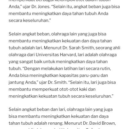
Anda,” ujar Dr. Jones. “Selain itu, angkat beban juga bisa
membantu meningkatkan daya tahan tubuh Anda
secara keseluruhan.”
Selain angkat beban, olahraga lain yang juga bisa
membantu meningkatkan kekuatan dan daya tahan
tubuh adalah lari. Menurut Dr. Sarah Smith, seorang ahli
olahraga dari Universitas Harvard, lari adalah olahraga
yang sangat baik untuk meningkatkan daya tahan
tubuh. “Dengan melakukan latihan lari secara rutin,
Anda bisa meningkatkan kapasitas paru-paru dan
jantung Anda,” ujar Dr. Smith. “Selain itu, lari juga bisa
membantu memperkuat otot-otot kaki dan
meningkatkan kekuatan tubuh secara keseluruhan.”
Selain angkat beban dan lari, olahraga lain yang juga
bisa membantu meningkatkan kekuatan dan daya
tahan tubuh adalah renang. Menurut Dr. David Brown,