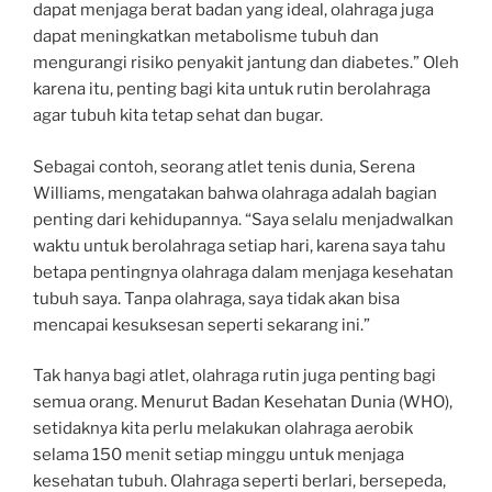
dapat menjaga berat badan yang ideal, olahraga juga
dapat meningkatkan metabolisme tubuh dan
mengurangi risiko penyakit jantung dan diabetes.” Oleh
karena itu, penting bagi kita untuk rutin berolahraga
agar tubuh kita tetap sehat dan bugar.
Sebagai contoh, seorang atlet tenis dunia, Serena
Williams, mengatakan bahwa olahraga adalah bagian
penting dari kehidupannya. “Saya selalu menjadwalkan
waktu untuk berolahraga setiap hari, karena saya tahu
betapa pentingnya olahraga dalam menjaga kesehatan
tubuh saya. Tanpa olahraga, saya tidak akan bisa
mencapai kesuksesan seperti sekarang ini.”
Tak hanya bagi atlet, olahraga rutin juga penting bagi
semua orang. Menurut Badan Kesehatan Dunia (WHO),
setidaknya kita perlu melakukan olahraga aerobik
selama 150 menit setiap minggu untuk menjaga
kesehatan tubuh. Olahraga seperti berlari, bersepeda,