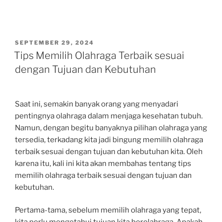
POSTED
SEPTEMBER 29, 2024
ON
Tips Memilih Olahraga Terbaik sesuai
dengan Tujuan dan Kebutuhan
Saat ini, semakin banyak orang yang menyadari
pentingnya olahraga dalam menjaga kesehatan tubuh.
Namun, dengan begitu banyaknya pilihan olahraga yang
tersedia, terkadang kita jadi bingung memilih olahraga
terbaik sesuai dengan tujuan dan kebutuhan kita. Oleh
karena itu, kali ini kita akan membahas tentang tips
memilih olahraga terbaik sesuai dengan tujuan dan
kebutuhan.
Pertama-tama, sebelum memilih olahraga yang tepat,