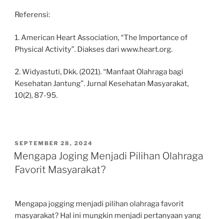
Referensi:
1. American Heart Association, “The Importance of
Physical Activity”. Diakses dari www.heart.org.
2. Widyastuti, Dkk. (2021). “Manfaat Olahraga bagi
Kesehatan Jantung”. Jurnal Kesehatan Masyarakat,
10(2), 87-95.
POSTED
SEPTEMBER 28, 2024
ON
Mengapa Joging Menjadi Pilihan Olahraga
Favorit Masyarakat?
Mengapa jogging menjadi pilihan olahraga favorit
masyarakat? Hal ini mungkin menjadi pertanyaan yang