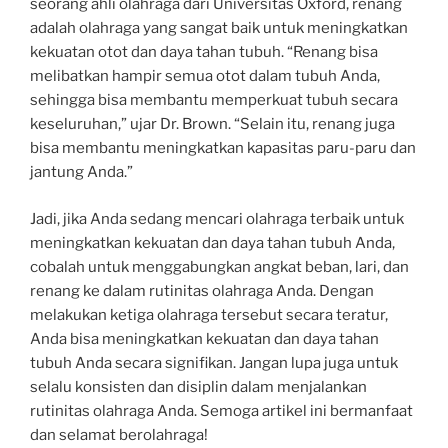
seorang ahli olahraga dari Universitas Oxford, renang
adalah olahraga yang sangat baik untuk meningkatkan
kekuatan otot dan daya tahan tubuh. “Renang bisa
melibatkan hampir semua otot dalam tubuh Anda,
sehingga bisa membantu memperkuat tubuh secara
keseluruhan,” ujar Dr. Brown. “Selain itu, renang juga
bisa membantu meningkatkan kapasitas paru-paru dan
jantung Anda.”
Jadi, jika Anda sedang mencari olahraga terbaik untuk
meningkatkan kekuatan dan daya tahan tubuh Anda,
cobalah untuk menggabungkan angkat beban, lari, dan
renang ke dalam rutinitas olahraga Anda. Dengan
melakukan ketiga olahraga tersebut secara teratur,
Anda bisa meningkatkan kekuatan dan daya tahan
tubuh Anda secara signifikan. Jangan lupa juga untuk
selalu konsisten dan disiplin dalam menjalankan
rutinitas olahraga Anda. Semoga artikel ini bermanfaat
dan selamat berolahraga!