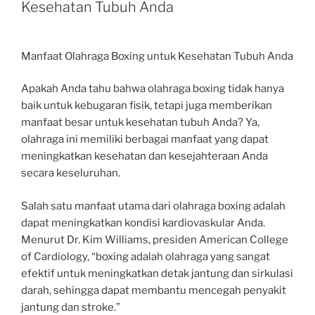
Kesehatan Tubuh Anda
Manfaat Olahraga Boxing untuk Kesehatan Tubuh Anda
Apakah Anda tahu bahwa olahraga boxing tidak hanya
baik untuk kebugaran fisik, tetapi juga memberikan
manfaat besar untuk kesehatan tubuh Anda? Ya,
olahraga ini memiliki berbagai manfaat yang dapat
meningkatkan kesehatan dan kesejahteraan Anda
secara keseluruhan.
Salah satu manfaat utama dari olahraga boxing adalah
dapat meningkatkan kondisi kardiovaskular Anda.
Menurut Dr. Kim Williams, presiden American College
of Cardiology, “boxing adalah olahraga yang sangat
efektif untuk meningkatkan detak jantung dan sirkulasi
darah, sehingga dapat membantu mencegah penyakit
jantung dan stroke.”