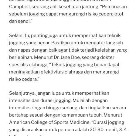
Campbell, seorang ahli kesehatan jantung, “Pemanasan
sebelum jogging dapat mengurangi risiko cedera otot
dan sendi.”
Selain itu, penting juga untuk memperhatikan teknik
jogging yang benar. Pastikan untuk mengatur langkah
dan napas dengan baik agar tidak terjadi kelelahan yang
berlebihan. Menurut Dr. Jane Doe, seorang dokter
spesialis olahraga, “Teknik jogging yang benar dapat
meningkatkan efektivitas olahraga dan mengurangi
risiko cedera.”
Selanjutnya, jangan lupa untuk memperhatikan
intensitas dan durasi jogging. Mulailah dengan
intensitas ringan hingga sedang, dan tingkatkan secara
bertahap sesuai dengan kemampuan tubuh. Menurut
American College of Sports Medicine, “Durasi jogging
yang disarankan untuk pemula adalah 20-30 menit, 3-4