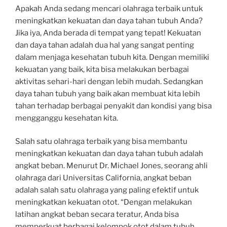
Apakah Anda sedang mencari olahraga terbaik untuk
meningkatkan kekuatan dan daya tahan tubuh Anda?
Jika iya, Anda berada di tempat yang tepat! Kekuatan
dan daya tahan adalah dua hal yang sangat penting
dalam menjaga kesehatan tubuh kita. Dengan memiliki
kekuatan yang baik, kita bisa melakukan berbagai
aktivitas sehari-hari dengan lebih mudah. Sedangkan
daya tahan tubuh yang baik akan membuat kita lebih
tahan terhadap berbagai penyakit dan kondisi yang bisa
mengganggu kesehatan kita.
Salah satu olahraga terbaik yang bisa membantu
meningkatkan kekuatan dan daya tahan tubuh adalah
angkat beban. Menurut Dr. Michael Jones, seorang ahli
olahraga dari Universitas California, angkat beban
adalah salah satu olahraga yang paling efektif untuk
meningkatkan kekuatan otot. “Dengan melakukan
latihan angkat beban secara teratur, Anda bisa
memperkuat berbagai kelompok otot dalam tubuh