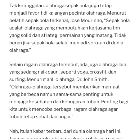
Tak ketinggalan, olahraga sepak bola juga tetap
menjadi favorit di kalangan pecinta olahraga. Menurut
pelatih sepak bola terkenal, Jose Mourinho, “Sepak bola
adalah olahraga yang membutuhkan kerjasama tim
yang solid dan strategi permainan yang matang. Tidak
heran jika sepak bola selalu menjadi sorotan di dunia
olahraga.”
Selain ragam olahraga tersebut, ada juga olahraga lain
yang sedang naik daun, seperti yoga, crossfit, dan
surfing. Menurut ahli olahraga, Dr. John Smith,
“Olahraga-olahraga tersebut memberikan manfaat
yang berbeda namun sama-sama penting untuk
menjaga kesehatan dan kebugaran tubuh. Penting bagi
kita untuk mencoba berbagai ragam olahraga agar
tubuh tetap sehat dan bugar.”
Nah, itulah kabar terbaru dari dunia olahraga hari ini.
Jangan lupa untuk selalu melakukan olahraga secara