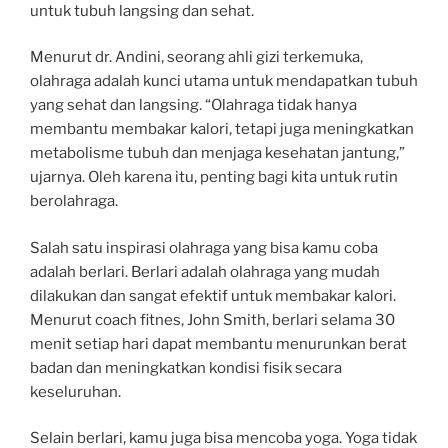
untuk tubuh langsing dan sehat.
Menurut dr. Andini, seorang ahli gizi terkemuka,
olahraga adalah kunci utama untuk mendapatkan tubuh
yang sehat dan langsing. “Olahraga tidak hanya
membantu membakar kalori, tetapi juga meningkatkan
metabolisme tubuh dan menjaga kesehatan jantung,”
ujarnya. Oleh karena itu, penting bagi kita untuk rutin
berolahraga.
Salah satu inspirasi olahraga yang bisa kamu coba
adalah berlari. Berlari adalah olahraga yang mudah
dilakukan dan sangat efektif untuk membakar kalori.
Menurut coach fitnes, John Smith, berlari selama 30
menit setiap hari dapat membantu menurunkan berat
badan dan meningkatkan kondisi fisik secara
keseluruhan.
Selain berlari, kamu juga bisa mencoba yoga. Yoga tidak