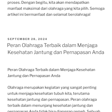
proses. Dengan begitu, kita akan mendapatkan
manfaat maksimal dari olahraga yang kita pilih. Semoga
artikel ini bermanfaat dan selamat berolahraga!
POSTED
SEPTEMBER 28, 2024
ON
Peran Olahraga Terbaik dalam Menjaga
Kesehatan Jantung dan Pernapasan Anda
Peran Olahraga Terbaik dalam Menjaga Kesehatan
Jantung dan Pernapasan Anda
Olahraga merupakan kegiatan yang sangat penting
untuk menjaga kesehatan tubuh kita, terutama
kesehatan jantung dan pernapasan. Peran olahraga
terbaik dalam menunjang kesehatan jantung dan
pernapasan Anda tidak bisa dianggap remeh. Sebuah