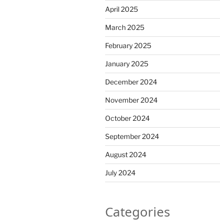
April 2025
March 2025
February 2025
January 2025
December 2024
November 2024
October 2024
September 2024
August 2024
July 2024
Categories