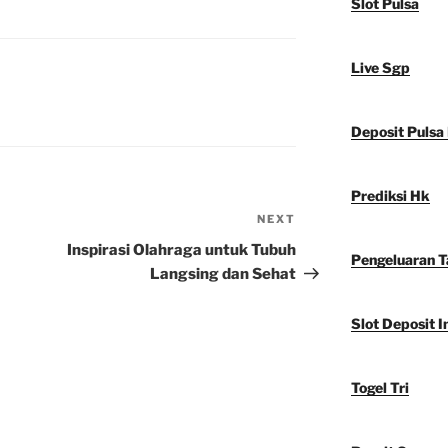
Slot Pulsa
Live Sgp
Deposit Pulsa
Prediksi Hk
NEXT
Next
Post
Inspirasi Olahraga untuk Tubuh
Pengeluaran 
Langsing dan Sehat
Slot Deposit I
Togel Tri