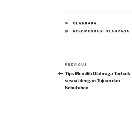
CATEGORIES
OLAHRAGA
TAGS
REKOMENDASI OLAHRAGA
Post
Previous
PREVIOUS
navigation
Post
Tips Memilih Olahraga Terbaik
sesuai dengan Tujuan dan
Kebutuhan