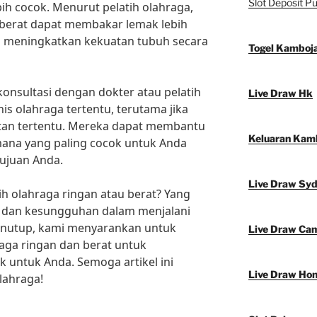
Slot Deposit Pu
ih cocok. Menurut pelatih olahraga,
a berat dapat membakar lemak lebih
an meningkatkan kekuatan tubuh secara
Togel Kamboj
konsultasi dengan dokter atau pelatih
Live Draw Hk
s olahraga tertentu, terutama jika
atan tertentu. Mereka dapat membantu
Keluaran Kam
ana yang paling cocok untuk Anda
ujuan Anda.
Live Draw Sy
ih olahraga ringan atau berat? Yang
si dan kesungguhan dalam menjalani
penutup, kami menyarankan untuk
Live Draw Ca
aga ringan dan berat untuk
 untuk Anda. Semoga artikel ini
Live Draw Ho
lahraga!