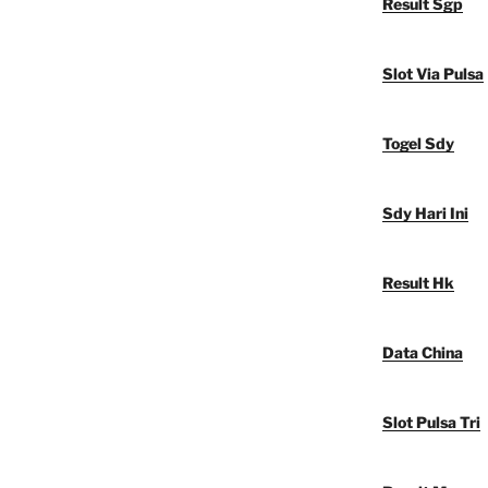
Result Sgp
Slot Via Pulsa
Togel Sdy
Sdy Hari Ini
Result Hk
Data China
Slot Pulsa Tri