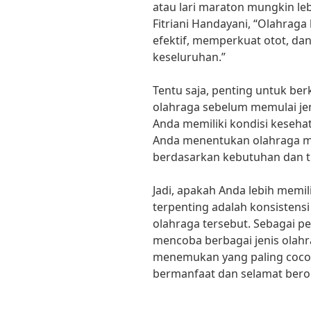
atau lari maraton mungkin leb
Fitriani Handayani, “Olahrag
efektif, memperkuat otot, d
keseluruhan.”
Tentu saja, penting untuk ber
olahraga sebelum memulai jeni
Anda memiliki kondisi keseh
Anda menentukan olahraga m
berdasarkan kebutuhan dan t
Jadi, apakah Anda lebih memil
terpenting adalah konsisten
olahraga tersebut. Sebagai 
mencoba berbagai jenis olahr
menemukan yang paling cocok
bermanfaat dan selamat bero