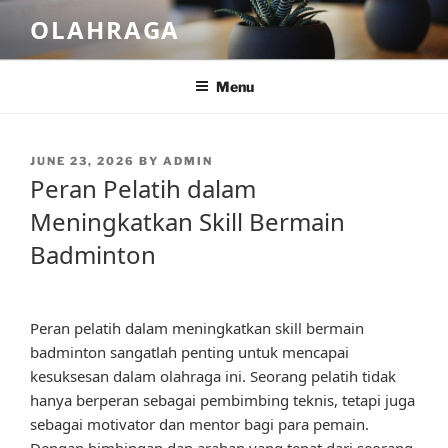
Skip
OLAHRAGA
to
content
Menu
POSTED
JUNE 23, 2026
BY
ADMIN
ON
Peran Pelatih dalam
Meningkatkan Skill Bermain
Badminton
Peran pelatih dalam meningkatkan skill bermain
badminton sangatlah penting untuk mencapai
kesuksesan dalam olahraga ini. Seorang pelatih tidak
hanya berperan sebagai pembimbing teknis, tetapi juga
sebagai motivator dan mentor bagi para pemain.