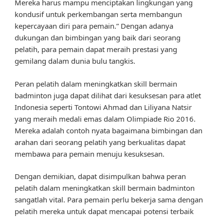
Mereka harus mampu menciptakan lingkungan yang
kondusif untuk perkembangan serta membangun
kepercayaan diri para pemain.” Dengan adanya
dukungan dan bimbingan yang baik dari seorang
pelatih, para pemain dapat meraih prestasi yang
gemilang dalam dunia bulu tangkis.
Peran pelatih dalam meningkatkan skill bermain
badminton juga dapat dilihat dari kesuksesan para atlet
Indonesia seperti Tontowi Ahmad dan Liliyana Natsir
yang meraih medali emas dalam Olimpiade Rio 2016.
Mereka adalah contoh nyata bagaimana bimbingan dan
arahan dari seorang pelatih yang berkualitas dapat
membawa para pemain menuju kesuksesan.
Dengan demikian, dapat disimpulkan bahwa peran
pelatih dalam meningkatkan skill bermain badminton
sangatlah vital. Para pemain perlu bekerja sama dengan
pelatih mereka untuk dapat mencapai potensi terbaik