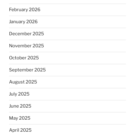
February 2026
January 2026
December 2025
November 2025
October 2025
September 2025
August 2025
July 2025
June 2025
May 2025
April 2025