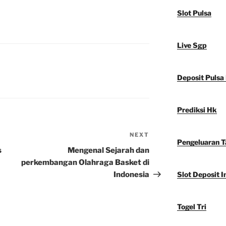
Slot Pulsa
Live Sgp
Deposit Pulsa
Prediksi Hk
NEXT
Next
Pengeluaran 
Post
s
Mengenal Sejarah dan
perkembangan Olahraga Basket di
Indonesia
Slot Deposit I
Togel Tri