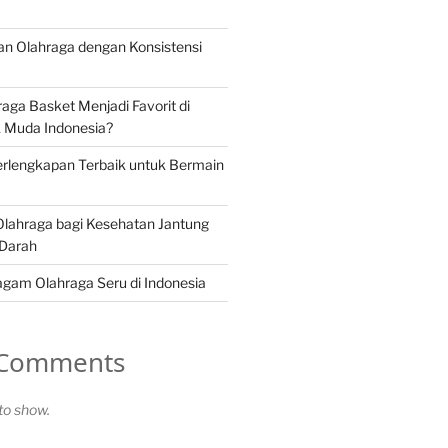
n Olahraga dengan Konsistensi
ga Basket Menjadi Favorit di
 Muda Indonesia?
erlengkapan Terbaik untuk Bermain
lahraga bagi Kesehatan Jantung
Darah
agam Olahraga Seru di Indonesia
 Comments
o show.