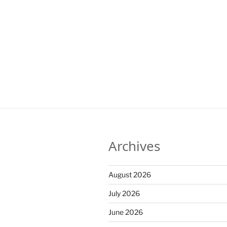
Archives
August 2026
July 2026
June 2026