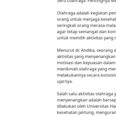
Seru Olahraga: Pentingnya M
Olahraga adalah kegiatan pen
orang untuk menjaga kesehat
seringkali orang merasa mala
agar tetap semangat dan kons
untuk memilih aktivitas yan
Menurut dr. Andika, seorang d
aktivitas yang menyenangkan
motivasi dan kepuasan dalam b
menikmati olahraga yang mer
melakukannya secara konsist
ujarnya.
Salah satu aktivitas olahraga 
menyenangkan adalah bersepe
dilakukan oleh Universitas H
kesehatan jantung, mengurang