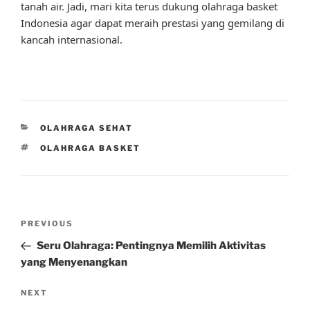
tanah air. Jadi, mari kita terus dukung olahraga basket
Indonesia agar dapat meraih prestasi yang gemilang di
kancah internasional.
CATEGORIES
OLAHRAGA SEHAT
TAGS
OLAHRAGA BASKET
Post
Previous
PREVIOUS
navigation
Post
Seru Olahraga: Pentingnya Memilih Aktivitas
yang Menyenangkan
Next
NEXT