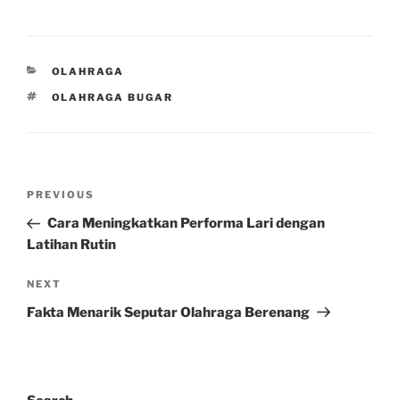
CATEGORIES
OLAHRAGA
TAGS
OLAHRAGA BUGAR
Post
Previous
PREVIOUS
navigation
Post
Cara Meningkatkan Performa Lari dengan
Latihan Rutin
Next
NEXT
Post
Fakta Menarik Seputar Olahraga Berenang