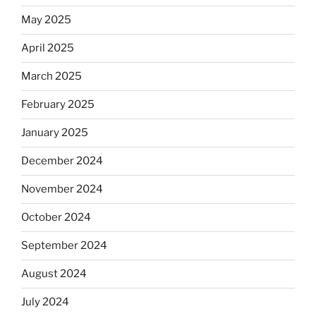
May 2025
April 2025
March 2025
February 2025
January 2025
December 2024
November 2024
October 2024
September 2024
August 2024
July 2024