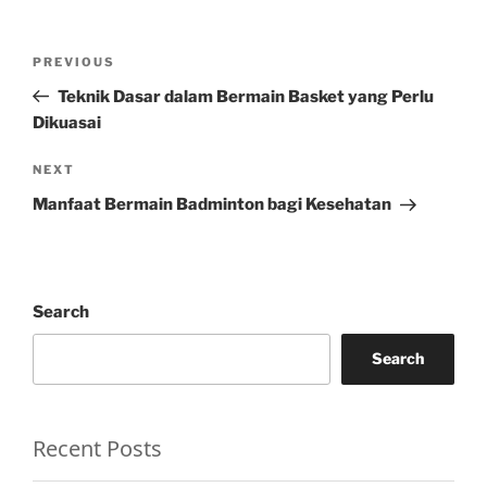
Post
Previous
PREVIOUS
navigation
Post
Teknik Dasar dalam Bermain Basket yang Perlu
Dikuasai
Next
NEXT
Post
Manfaat Bermain Badminton bagi Kesehatan
Search
Search
Recent Posts