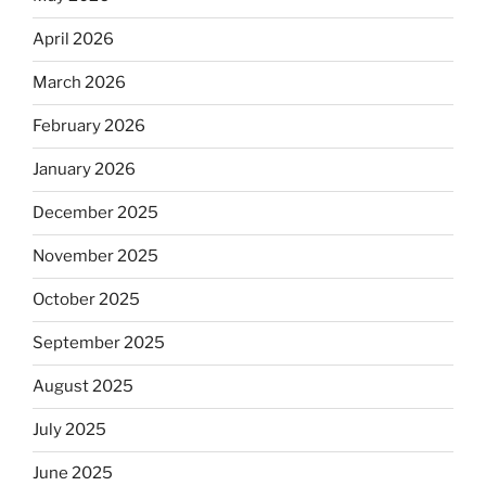
April 2026
March 2026
February 2026
January 2026
December 2025
November 2025
October 2025
September 2025
August 2025
July 2025
June 2025