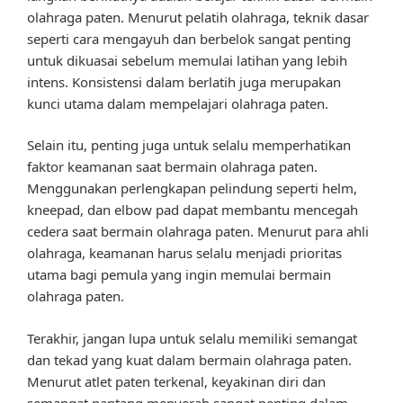
olahraga paten. Menurut pelatih olahraga, teknik dasar
seperti cara mengayuh dan berbelok sangat penting
untuk dikuasai sebelum memulai latihan yang lebih
intens. Konsistensi dalam berlatih juga merupakan
kunci utama dalam mempelajari olahraga paten.
Selain itu, penting juga untuk selalu memperhatikan
faktor keamanan saat bermain olahraga paten.
Menggunakan perlengkapan pelindung seperti helm,
kneepad, dan elbow pad dapat membantu mencegah
cedera saat bermain olahraga paten. Menurut para ahli
olahraga, keamanan harus selalu menjadi prioritas
utama bagi pemula yang ingin memulai bermain
olahraga paten.
Terakhir, jangan lupa untuk selalu memiliki semangat
dan tekad yang kuat dalam bermain olahraga paten.
Menurut atlet paten terkenal, keyakinan diri dan
semangat pantang menyerah sangat penting dalam