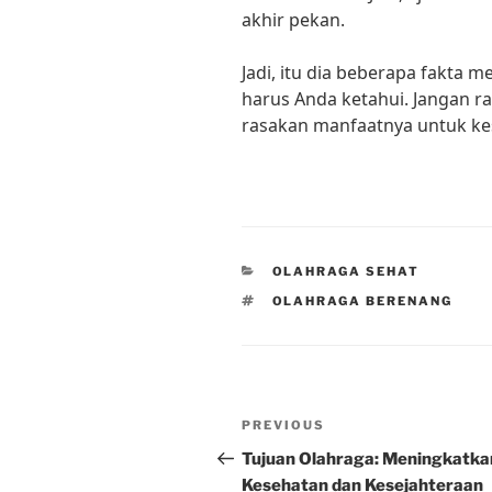
akhir pekan.
Jadi, itu dia beberapa fakta 
harus Anda ketahui. Jangan 
rasakan manfaatnya untuk k
CATEGORIES
OLAHRAGA SEHAT
TAGS
OLAHRAGA BERENANG
Post
Previous
PREVIOUS
navigation
Post
Tujuan Olahraga: Meningkatka
Kesehatan dan Kesejahteraan