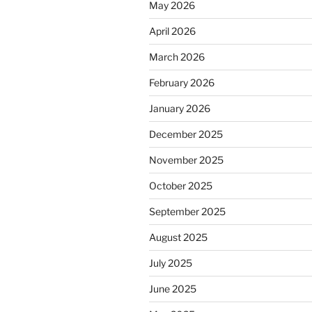
May 2026
April 2026
March 2026
February 2026
January 2026
December 2025
November 2025
October 2025
September 2025
August 2025
July 2025
June 2025