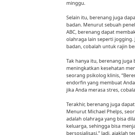
minggu.
Selain itu, berenang juga d
badan. Menurut sebuah peneli
ABC, berenang dapat membakar
olahraga lain seperti jogging.
badan, cobalah untuk rajin b
Tak hanya itu, berenang jug
meningkatkan kesehatan ment
seorang psikolog klinis, “B
endorfin yang membuat Anda me
jika Anda merasa stres, coba
Terakhir, berenang juga dapat 
Menurut Michael Phelps, seo
adalah olahraga yang bisa d
keluarga, sehingga bisa men
bersosialisasi.” Jadi, ajakla