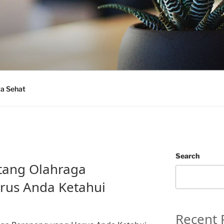
a Sehat
Search
tang Olahraga
rus Anda Ketahui
Recent 