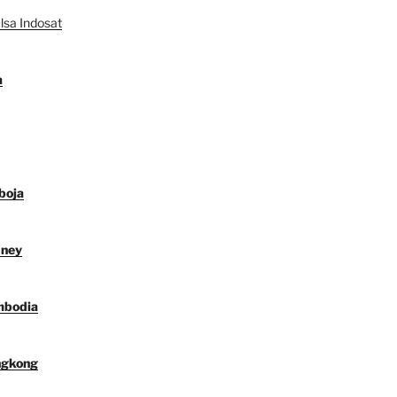
lsa Indosat
a
boja
dney
mbodia
ngkong