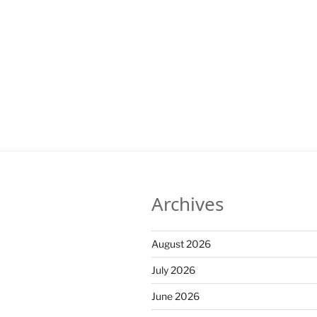
Archives
August 2026
July 2026
June 2026