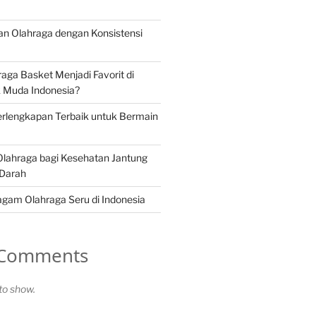
n Olahraga dengan Konsistensi
ga Basket Menjadi Favorit di
 Muda Indonesia?
erlengkapan Terbaik untuk Bermain
lahraga bagi Kesehatan Jantung
Darah
agam Olahraga Seru di Indonesia
 Comments
o show.