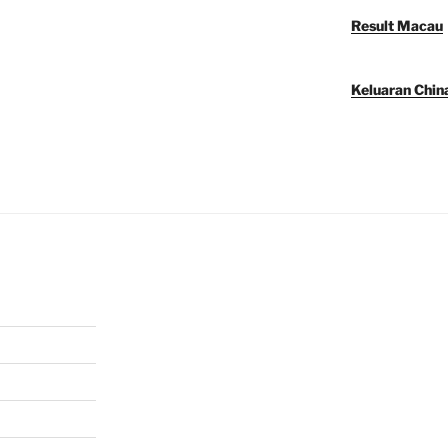
Result Macau
Keluaran Chin