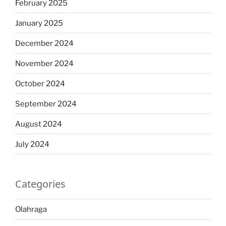
February 2025
January 2025
December 2024
November 2024
October 2024
September 2024
August 2024
July 2024
Categories
Olahraga