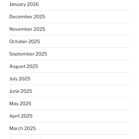
January 2026
December 2025
November 2025
October 2025
September 2025
August 2025
July 2025
June 2025
May 2025
April 2025
March 2025