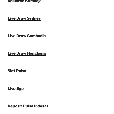
Keluaran Kamboja
Live Draw Sydney
Live Draw Cambodia
Live Draw Hongkong
Slot Pulsa
Live Sgp
Deposit Pulsa Indosat