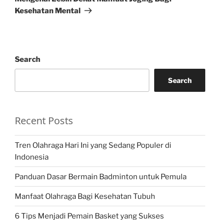
Kesehatan Mental
Search
Search
Recent Posts
Tren Olahraga Hari Ini yang Sedang Populer di
Indonesia
Panduan Dasar Bermain Badminton untuk Pemula
Manfaat Olahraga Bagi Kesehatan Tubuh
6 Tips Menjadi Pemain Basket yang Sukses