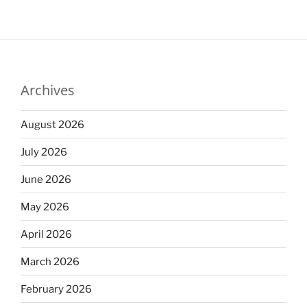
Archives
August 2026
July 2026
June 2026
May 2026
April 2026
March 2026
February 2026