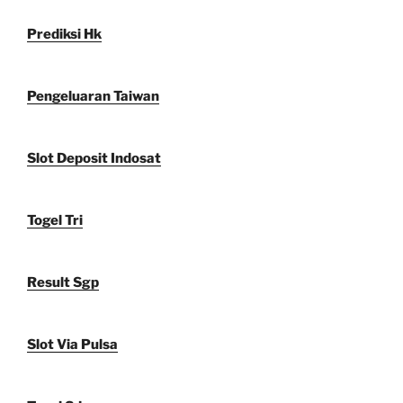
Prediksi Hk
Pengeluaran Taiwan
Slot Deposit Indosat
Togel Tri
Result Sgp
Slot Via Pulsa