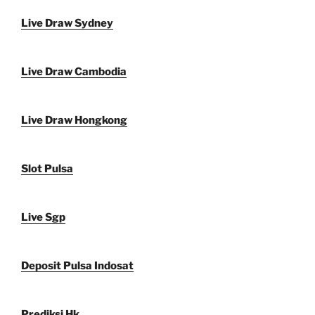
Live Draw Sydney
Live Draw Cambodia
Live Draw Hongkong
Slot Pulsa
Live Sgp
Deposit Pulsa Indosat
Prediksi Hk