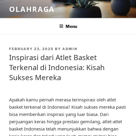
Skip
OLAHRAGA
to
content
Menu
POSTED
FEBRUARY 23, 2025
BY
ADMIN
ON
Inspirasi dari Atlet Basket
Terkenal di Indonesia: Kisah
Sukses Mereka
Apakah kamu pernah merasa terinspirasi oleh atlet
basket terkenal di Indonesia? Kisah sukses mereka pasti
bisa memberikan inspirasi yang luar biasa. Dari
perjuangan keras hingga prestasi gemilang, atlet-atlet
basket Indonesia telah menunjukkan bahwa dengan