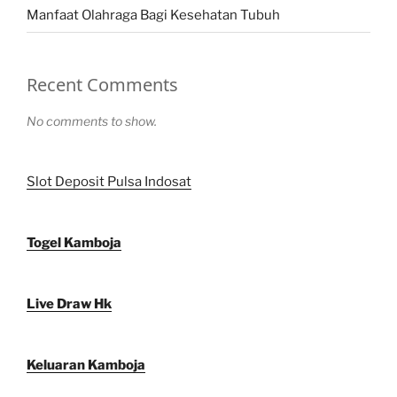
Manfaat Olahraga Bagi Kesehatan Tubuh
Recent Comments
No comments to show.
Slot Deposit Pulsa Indosat
Togel Kamboja
Live Draw Hk
Keluaran Kamboja