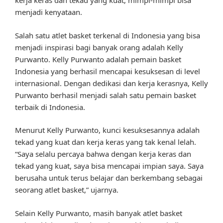
kerja keras dan tekad yang kuat, mimpi-mimpi bisa
menjadi kenyataan.
Salah satu atlet basket terkenal di Indonesia yang bisa
menjadi inspirasi bagi banyak orang adalah Kelly
Purwanto. Kelly Purwanto adalah pemain basket
Indonesia yang berhasil mencapai kesuksesan di level
internasional. Dengan dedikasi dan kerja kerasnya, Kelly
Purwanto berhasil menjadi salah satu pemain basket
terbaik di Indonesia.
Menurut Kelly Purwanto, kunci kesuksesannya adalah
tekad yang kuat dan kerja keras yang tak kenal lelah.
“Saya selalu percaya bahwa dengan kerja keras dan
tekad yang kuat, saya bisa mencapai impian saya. Saya
berusaha untuk terus belajar dan berkembang sebagai
seorang atlet basket,” ujarnya.
Selain Kelly Purwanto, masih banyak atlet basket