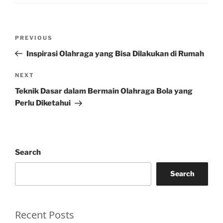
Post
Previous
PREVIOUS
navigation
Post
Inspirasi Olahraga yang Bisa Dilakukan di Rumah
Next
NEXT
Post
Teknik Dasar dalam Bermain Olahraga Bola yang
Perlu Diketahui
Search
Search
Recent Posts