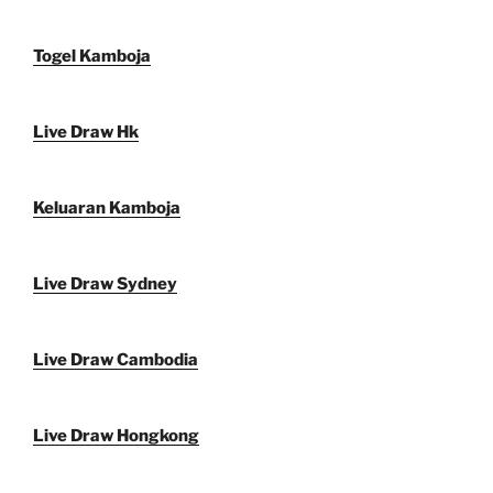
Togel Kamboja
Live Draw Hk
Keluaran Kamboja
Live Draw Sydney
Live Draw Cambodia
Live Draw Hongkong