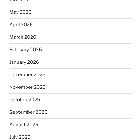
May 2026
April 2026
March 2026
February 2026
January 2026
December 2025
November 2025
October 2025
September 2025
August 2025
July 2025