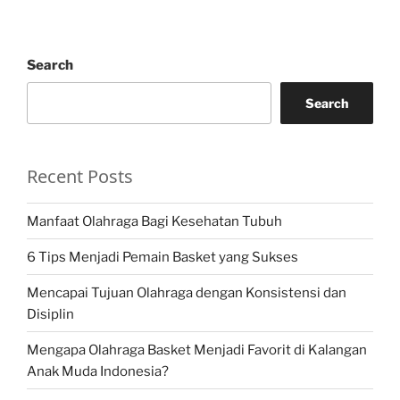
Search
Search
Recent Posts
Manfaat Olahraga Bagi Kesehatan Tubuh
6 Tips Menjadi Pemain Basket yang Sukses
Mencapai Tujuan Olahraga dengan Konsistensi dan
Disiplin
Mengapa Olahraga Basket Menjadi Favorit di Kalangan
Anak Muda Indonesia?