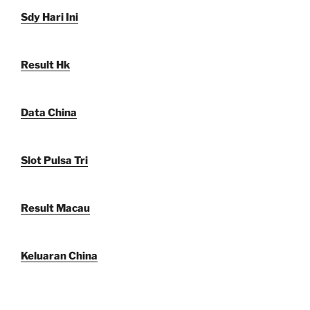
Sdy Hari Ini
Result Hk
Data China
Slot Pulsa Tri
Result Macau
Keluaran China