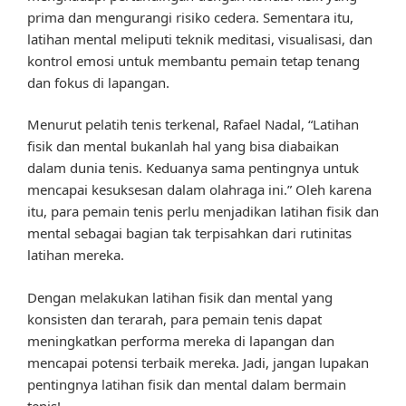
prima dan mengurangi risiko cedera. Sementara itu,
latihan mental meliputi teknik meditasi, visualisasi, dan
kontrol emosi untuk membantu pemain tetap tenang
dan fokus di lapangan.
Menurut pelatih tenis terkenal, Rafael Nadal, “Latihan
fisik dan mental bukanlah hal yang bisa diabaikan
dalam dunia tenis. Keduanya sama pentingnya untuk
mencapai kesuksesan dalam olahraga ini.” Oleh karena
itu, para pemain tenis perlu menjadikan latihan fisik dan
mental sebagai bagian tak terpisahkan dari rutinitas
latihan mereka.
Dengan melakukan latihan fisik dan mental yang
konsisten dan terarah, para pemain tenis dapat
meningkatkan performa mereka di lapangan dan
mencapai potensi terbaik mereka. Jadi, jangan lupakan
pentingnya latihan fisik dan mental dalam bermain
tenis!