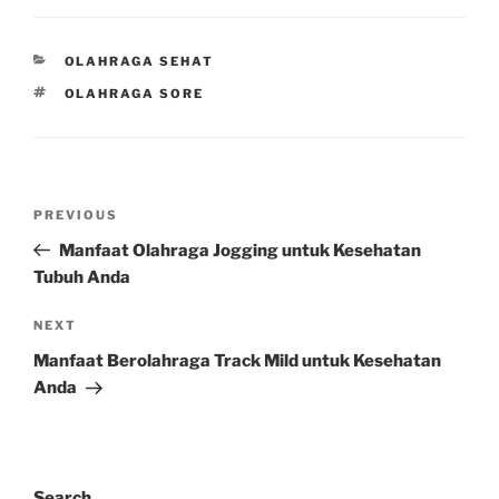
CATEGORIES
OLAHRAGA SEHAT
TAGS
OLAHRAGA SORE
Post
Previous
PREVIOUS
navigation
Post
Manfaat Olahraga Jogging untuk Kesehatan
Tubuh Anda
Next
NEXT
Post
Manfaat Berolahraga Track Mild untuk Kesehatan
Anda
Search