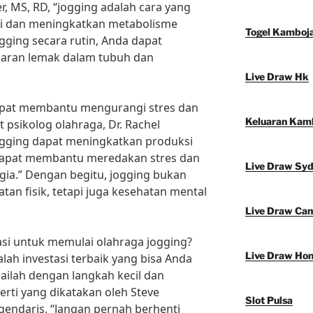
r, MS, RD, “jogging adalah cara yang
ri dan meningkatkan metabolisme
Togel Kamboj
ging secara rutin, Anda dapat
aran lemak dalam tubuh dan
Live Draw Hk
dapat membantu mengurangi stres dan
Keluaran Kam
psikolog olahraga, Dr. Rachel
ogging dapat meningkatkan produksi
dapat membantu meredakan stres dan
Live Draw Sy
ia.” Dengan begitu, jogging bukan
an fisik, tetapi juga kesehatan mental
Live Draw Ca
asi untuk memulai olahraga jogging?
Live Draw Ho
ah investasi terbaik yang bisa Anda
lailah dengan langkah kecil dan
erti yang dikatakan oleh Steve
Slot Pulsa
egendaris, “Jangan pernah berhenti