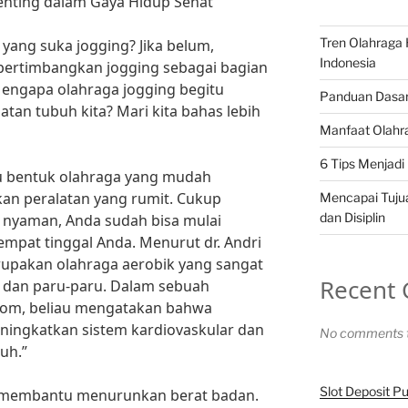
nting dalam Gaya Hidup Sehat
Tren Olahraga H
ang suka jogging? Jika belum,
Indonesia
ertimbangkan jogging sebagai bagian
Mengapa olahraga jogging begitu
Panduan Dasar
tan tubuh kita? Mari kita bahas lebih
Manfaat Olahr
6 Tips Menjadi
u bentuk olahraga yang mudah
an peralatan yang rumit. Cukup
Mencapai Tujua
dan Disiplin
 nyaman, Anda sudah bisa mulai
tempat tinggal Anda. Menurut dr. Andri
upakan olahraga aerobik yang sangat
Recent
g dan paru-paru. Dalam sebuah
om, beliau mengatakan bahwa
ingkatkan sistem kardiovaskular dan
No comments t
uh.”
Slot Deposit Pu
at membantu menurunkan berat badan.