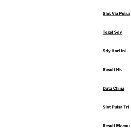
Slot Via Pulsa
Togel Sdy
Sdy Hari Ini
Result Hk
Data China
Slot Pulsa Tri
Result Macau