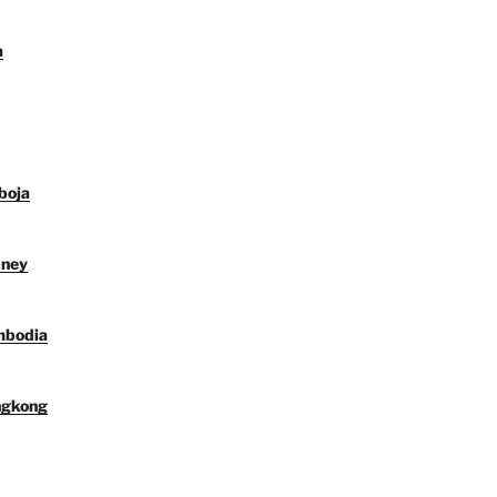
a
boja
dney
mbodia
ngkong