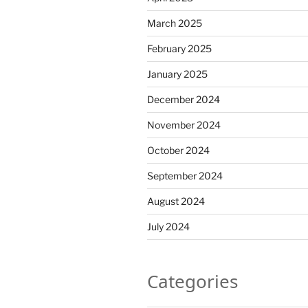
March 2025
February 2025
January 2025
December 2024
November 2024
October 2024
September 2024
August 2024
July 2024
Categories