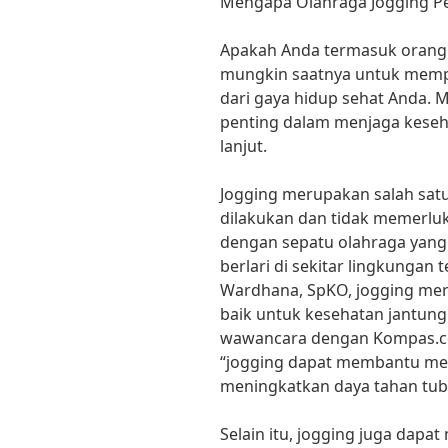
Mengapa Olahraga Jogging Pe
Apakah Anda termasuk orang y
mungkin saatnya untuk memp
dari gaya hidup sehat Anda. 
penting dalam menjaga keseha
lanjut.
Jogging merupakan salah sat
dilakukan dan tidak memerluk
dengan sepatu olahraga yang
berlari di sekitar lingkungan 
Wardhana, SpKO, jogging mer
baik untuk kesehatan jantun
wawancara dengan Kompas.c
“jogging dapat membantu men
meningkatkan daya tahan tub
Selain itu, jogging juga dap