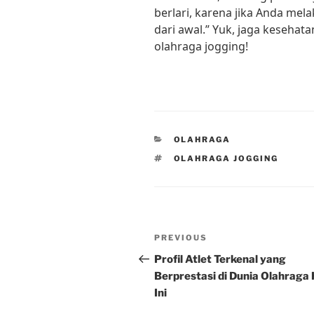
berlari, karena jika Anda me
dari awal.” Yuk, jaga kesehat
olahraga jogging!
CATEGORIES
OLAHRAGA
TAGS
OLAHRAGA JOGGING
Post
Previous
PREVIOUS
navigation
Post
Profil Atlet Terkenal yang
Berprestasi di Dunia Olahraga 
Ini