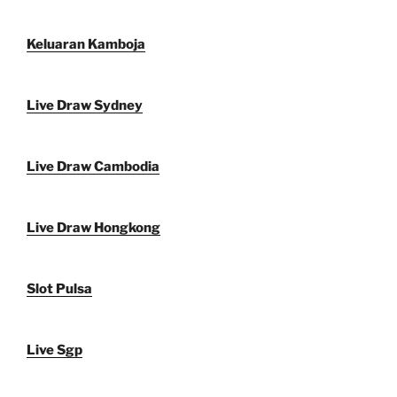
Keluaran Kamboja
Live Draw Sydney
Live Draw Cambodia
Live Draw Hongkong
Slot Pulsa
Live Sgp