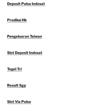
Deposit Pulsa Indosat
Prediksi Hk
Pengeluaran Taiwan
Slot Deposit Indosat
Togel Tri
Result Sgp
Slot Via Pulsa