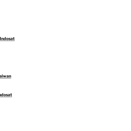
 Indosat
Taiwan
ndosat