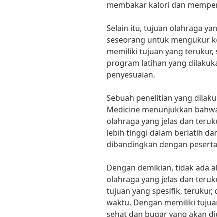
membakar kalori dan memper
Selain itu, tujuan olahraga y
seseorang untuk mengukur ke
memiliki tujuan yang terukur
program latihan yang dilakuka
penyesuaian.
Sebuah penelitian yang dilaku
Medicine menunjukkan bahwa 
olahraga yang jelas dan teru
lebih tinggi dalam berlatih da
dibandingkan dengan peserta y
Dengan demikian, tidak ada al
olahraga yang jelas dan teru
tujuan yang spesifik, terukur,
waktu. Dengan memiliki tujua
sehat dan bugar yang akan di