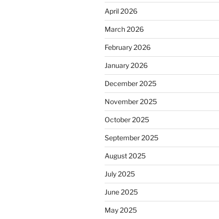
April 2026
March 2026
February 2026
January 2026
December 2025
November 2025
October 2025
September 2025
August 2025
July 2025
June 2025
May 2025