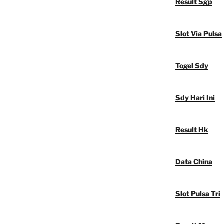
Result Sgp
Slot Via Pulsa
Togel Sdy
Sdy Hari Ini
Result Hk
Data China
Slot Pulsa Tri