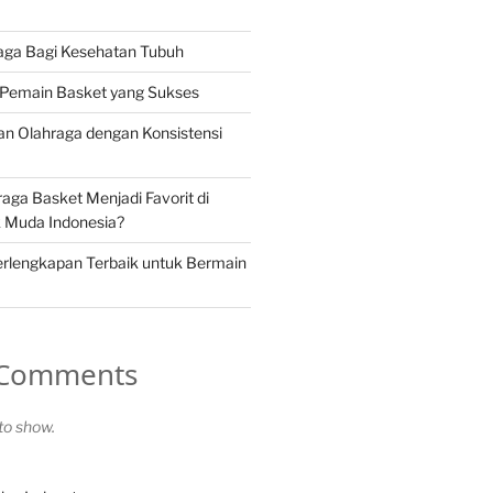
aga Bagi Kesehatan Tubuh
 Pemain Basket yang Sukses
n Olahraga dengan Konsistensi
ga Basket Menjadi Favorit di
 Muda Indonesia?
erlengkapan Terbaik untuk Bermain
 Comments
o show.