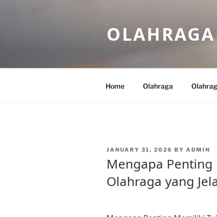
Skip
to
OLAHRAGA
content
Home
Olahraga
Olahrag
POSTED
JANUARY 31, 2026
BY
ADMIN
ON
Mengapa Penting 
Olahraga yang Jel