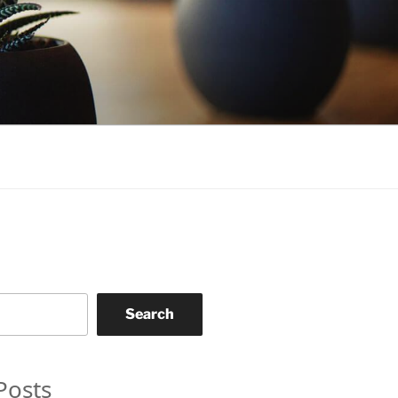
Search
Posts