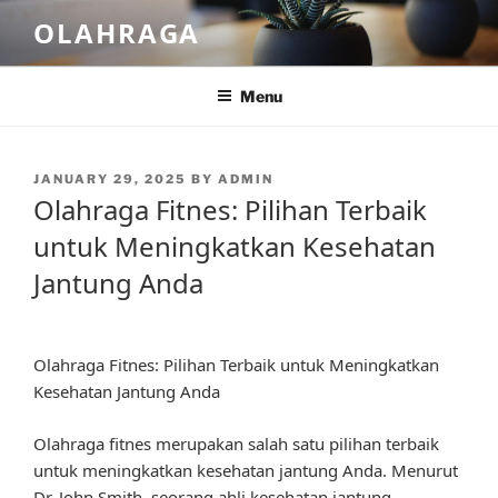
Skip
OLAHRAGA
to
content
Menu
POSTED
JANUARY 29, 2025
BY
ADMIN
ON
Olahraga Fitnes: Pilihan Terbaik
untuk Meningkatkan Kesehatan
Jantung Anda
Olahraga Fitnes: Pilihan Terbaik untuk Meningkatkan
Kesehatan Jantung Anda
Olahraga fitnes merupakan salah satu pilihan terbaik
untuk meningkatkan kesehatan jantung Anda. Menurut
Dr. John Smith, seorang ahli kesehatan jantung,