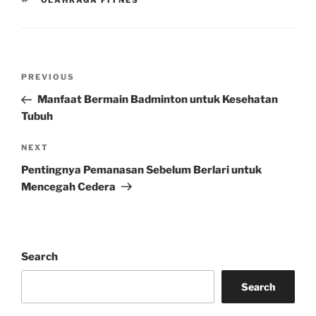
OLAHRAGA FITNES
Post
Previous
PREVIOUS
navigation
Post
Manfaat Bermain Badminton untuk Kesehatan
Tubuh
Next
NEXT
Post
Pentingnya Pemanasan Sebelum Berlari untuk
Mencegah Cedera
Search
Search