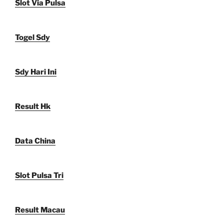
Slot Via Pulsa
Togel Sdy
Sdy Hari Ini
Result Hk
Data China
Slot Pulsa Tri
Result Macau