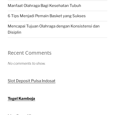
Manfaat Olahraga Bagi Kesehatan Tubuh
6 Tips Menjadi Pemain Basket yang Sukses
Mencapai Tujuan Olahraga dengan Konsistensi dan
Disiplin
Recent Comments
No comments to show.
Slot Deposit Pulsa Indosat
Togel Kamboja