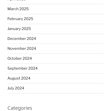
March 2025
February 2025
January 2025
December 2024
November 2024
October 2024
September 2024
August 2024
July 2024
Categories