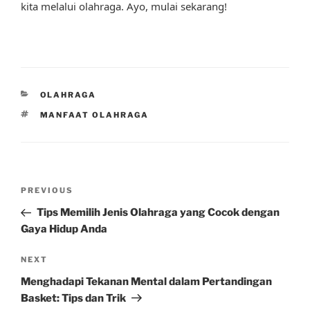
kita melalui olahraga. Ayo, mulai sekarang!
CATEGORIES
OLAHRAGA
TAGS
MANFAAT OLAHRAGA
Post
Previous
PREVIOUS
navigation
Post
Tips Memilih Jenis Olahraga yang Cocok dengan
Gaya Hidup Anda
Next
NEXT
Post
Menghadapi Tekanan Mental dalam Pertandingan
Basket: Tips dan Trik