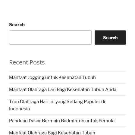
Search
Search
Recent Posts
Manfaat Jogging untuk Kesehatan Tubuh
Manfaat Olahraga Lari Bagi Kesehatan Tubuh Anda
Tren Olahraga Hari Ini yang Sedang Populer di
Indonesia
Panduan Dasar Bermain Badminton untuk Pemula
Manfaat Olahraga Bagi Kesehatan Tubuh