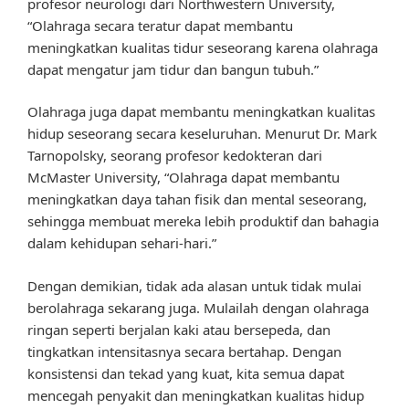
profesor neurologi dari Northwestern University,
“Olahraga secara teratur dapat membantu
meningkatkan kualitas tidur seseorang karena olahraga
dapat mengatur jam tidur dan bangun tubuh.”
Olahraga juga dapat membantu meningkatkan kualitas
hidup seseorang secara keseluruhan. Menurut Dr. Mark
Tarnopolsky, seorang profesor kedokteran dari
McMaster University, “Olahraga dapat membantu
meningkatkan daya tahan fisik dan mental seseorang,
sehingga membuat mereka lebih produktif dan bahagia
dalam kehidupan sehari-hari.”
Dengan demikian, tidak ada alasan untuk tidak mulai
berolahraga sekarang juga. Mulailah dengan olahraga
ringan seperti berjalan kaki atau bersepeda, dan
tingkatkan intensitasnya secara bertahap. Dengan
konsistensi dan tekad yang kuat, kita semua dapat
mencegah penyakit dan meningkatkan kualitas hidup