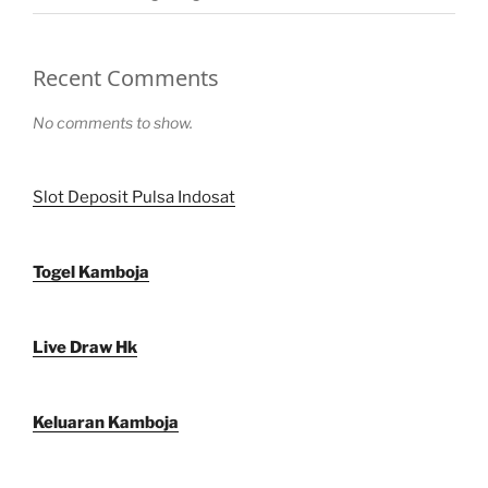
Recent Comments
No comments to show.
Slot Deposit Pulsa Indosat
Togel Kamboja
Live Draw Hk
Keluaran Kamboja