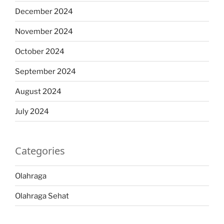
December 2024
November 2024
October 2024
September 2024
August 2024
July 2024
Categories
Olahraga
Olahraga Sehat