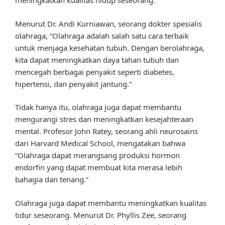
meningkatkan kualitas hidup seseorang.
Menurut Dr. Andi Kurniawan, seorang dokter spesialis
olahraga, “Olahraga adalah salah satu cara terbaik
untuk menjaga kesehatan tubuh. Dengan berolahraga,
kita dapat meningkatkan daya tahan tubuh dan
mencegah berbagai penyakit seperti diabetes,
hipertensi, dan penyakit jantung.”
Tidak hanya itu, olahraga juga dapat membantu
mengurangi stres dan meningkatkan kesejahteraan
mental. Profesor John Ratey, seorang ahli neurosains
dari Harvard Medical School, mengatakan bahwa
“Olahraga dapat merangsang produksi hormon
endorfin yang dapat membuat kita merasa lebih
bahagia dan tenang.”
Olahraga juga dapat membantu meningkatkan kualitas
tidur seseorang. Menurut Dr. Phyllis Zee, seorang