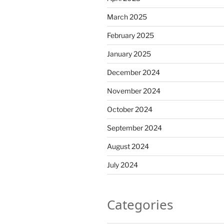
March 2025
February 2025
January 2025
December 2024
November 2024
October 2024
September 2024
August 2024
July 2024
Categories