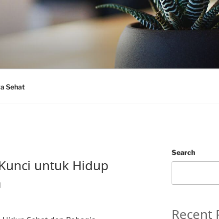
a Sehat
Search
Kunci untuk Hidup
a
Recent 