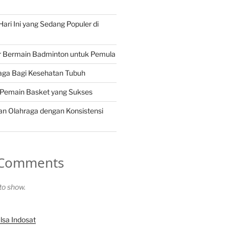
ari Ini yang Sedang Populer di
 Bermain Badminton untuk Pemula
aga Bagi Kesehatan Tubuh
 Pemain Basket yang Sukses
n Olahraga dengan Konsistensi
 Comments
o show.
lsa Indosat