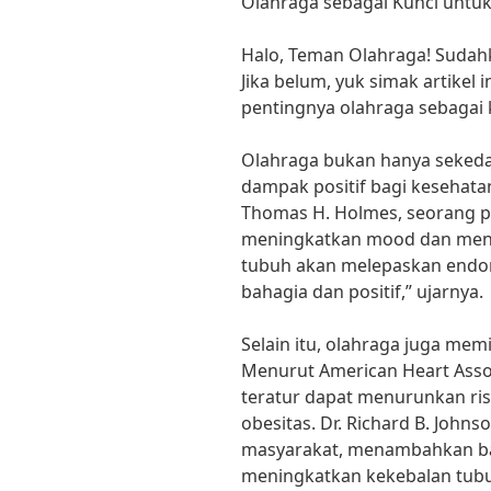
Olahraga sebagai Kunci untu
Halo, Teman Olahraga! Sudah
Jika belum, yuk simak artikel
pentingnya olahraga sebagai 
Olahraga bukan hanya sekedar a
dampak positif bagi kesehata
Thomas H. Holmes, seorang ps
meningkatkan mood dan mengu
tubuh akan melepaskan endo
bahagia dan positif,” ujarnya.
Selain itu, olahraga juga memi
Menurut American Heart Asso
teratur dapat menurunkan risi
obesitas. Dr. Richard B. Johns
masyarakat, menambahkan ba
meningkatkan kekebalan tub