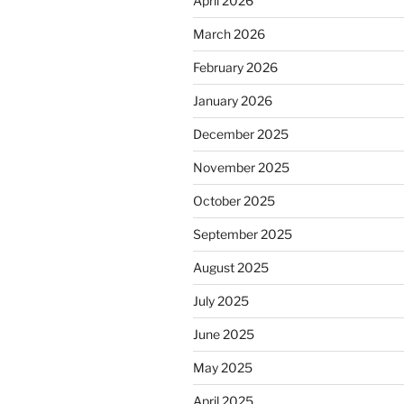
April 2026
March 2026
February 2026
January 2026
December 2025
November 2025
October 2025
September 2025
August 2025
July 2025
June 2025
May 2025
April 2025