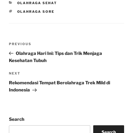
CATEGORIES
OLAHRAGA SEHAT
TAGS
OLAHRAGA SORE
Post
Previous
PREVIOUS
navigation
Post
Olahraga Hari Ini: Tips dan Trik Menjaga
Kesehatan Tubuh
Next
NEXT
Post
Rekomendasi Tempat Berolahraga Trek Mild di
Indonesia
Search
Search