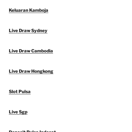
Keluaran Kamboja
Live Draw Sydney
Live Draw Cambodia
Live Draw Hongkong
Slot Pulsa
Live Sgp