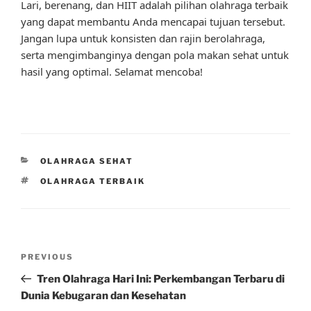
Lari, berenang, dan HIIT adalah pilihan olahraga terbaik
yang dapat membantu Anda mencapai tujuan tersebut.
Jangan lupa untuk konsisten dan rajin berolahraga,
serta mengimbanginya dengan pola makan sehat untuk
hasil yang optimal. Selamat mencoba!
CATEGORIES
OLAHRAGA SEHAT
TAGS
OLAHRAGA TERBAIK
Post
Previous
PREVIOUS
navigation
Post
Tren Olahraga Hari Ini: Perkembangan Terbaru di
Dunia Kebugaran dan Kesehatan