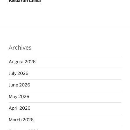
Keluaran China
Archives
August 2026
July 2026
June 2026
May 2026
April 2026
March 2026