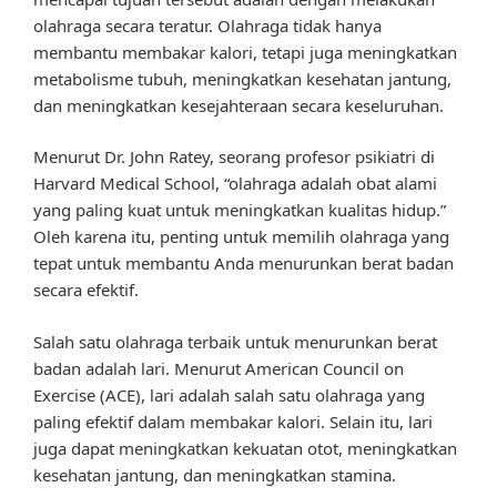
olahraga secara teratur. Olahraga tidak hanya
membantu membakar kalori, tetapi juga meningkatkan
metabolisme tubuh, meningkatkan kesehatan jantung,
dan meningkatkan kesejahteraan secara keseluruhan.
Menurut Dr. John Ratey, seorang profesor psikiatri di
Harvard Medical School, “olahraga adalah obat alami
yang paling kuat untuk meningkatkan kualitas hidup.”
Oleh karena itu, penting untuk memilih olahraga yang
tepat untuk membantu Anda menurunkan berat badan
secara efektif.
Salah satu olahraga terbaik untuk menurunkan berat
badan adalah lari. Menurut American Council on
Exercise (ACE), lari adalah salah satu olahraga yang
paling efektif dalam membakar kalori. Selain itu, lari
juga dapat meningkatkan kekuatan otot, meningkatkan
kesehatan jantung, dan meningkatkan stamina.