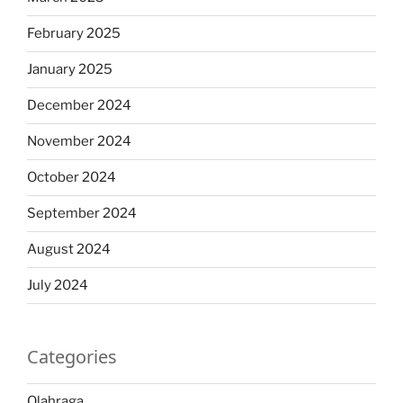
February 2025
January 2025
December 2024
November 2024
October 2024
September 2024
August 2024
July 2024
Categories
Olahraga