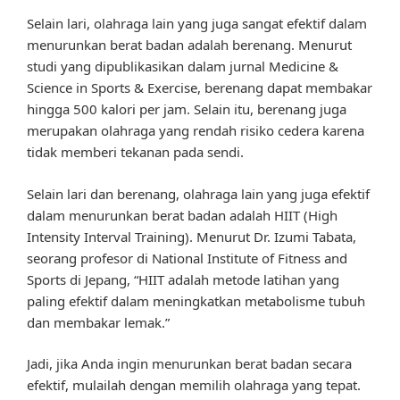
Selain lari, olahraga lain yang juga sangat efektif dalam
menurunkan berat badan adalah berenang. Menurut
studi yang dipublikasikan dalam jurnal Medicine &
Science in Sports & Exercise, berenang dapat membakar
hingga 500 kalori per jam. Selain itu, berenang juga
merupakan olahraga yang rendah risiko cedera karena
tidak memberi tekanan pada sendi.
Selain lari dan berenang, olahraga lain yang juga efektif
dalam menurunkan berat badan adalah HIIT (High
Intensity Interval Training). Menurut Dr. Izumi Tabata,
seorang profesor di National Institute of Fitness and
Sports di Jepang, “HIIT adalah metode latihan yang
paling efektif dalam meningkatkan metabolisme tubuh
dan membakar lemak.”
Jadi, jika Anda ingin menurunkan berat badan secara
efektif, mulailah dengan memilih olahraga yang tepat.