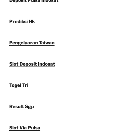
Deposit Pulsa Indosat
Prediksi Hk
Pengeluaran Taiwan
Slot Deposit Indosat
Togel Tri
Result Sgp
Slot Via Pulsa