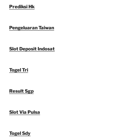
Prediksi Hk
Pengeluaran Taiwan
Slot Deposit Indosat
Togel Tri
Result Sgp
Slot Via Pulsa
Togel Sdy