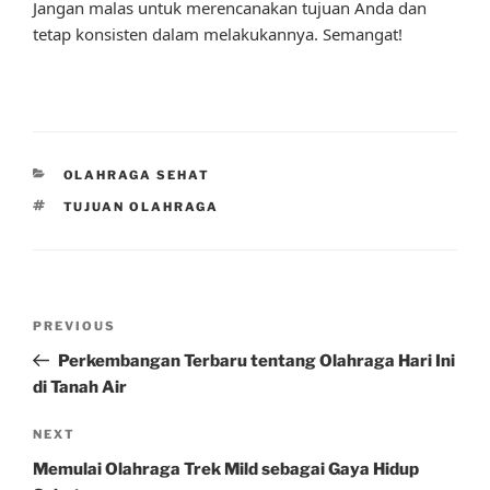
Jangan malas untuk merencanakan tujuan Anda dan
tetap konsisten dalam melakukannya. Semangat!
CATEGORIES
OLAHRAGA SEHAT
TAGS
TUJUAN OLAHRAGA
Post
Previous
PREVIOUS
navigation
Post
Perkembangan Terbaru tentang Olahraga Hari Ini
di Tanah Air
Next
NEXT
Post
Memulai Olahraga Trek Mild sebagai Gaya Hidup