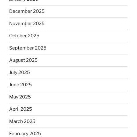
December 2025
November 2025
October 2025
September 2025
August 2025
July 2025
June 2025
May 2025
April 2025
March 2025
February 2025