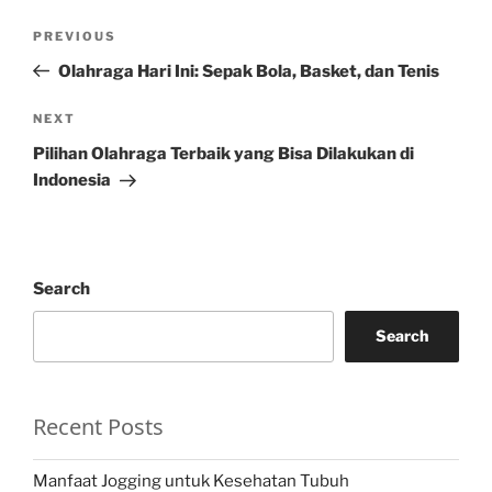
Post
Previous
PREVIOUS
navigation
Post
Olahraga Hari Ini: Sepak Bola, Basket, dan Tenis
Next
NEXT
Post
Pilihan Olahraga Terbaik yang Bisa Dilakukan di
Indonesia
Search
Search
Recent Posts
Manfaat Jogging untuk Kesehatan Tubuh