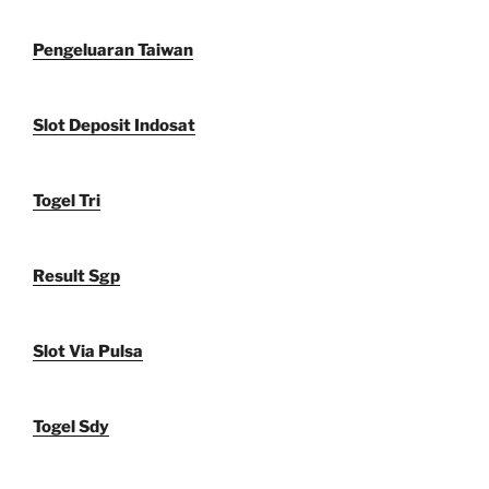
Pengeluaran Taiwan
Slot Deposit Indosat
Togel Tri
Result Sgp
Slot Via Pulsa
Togel Sdy