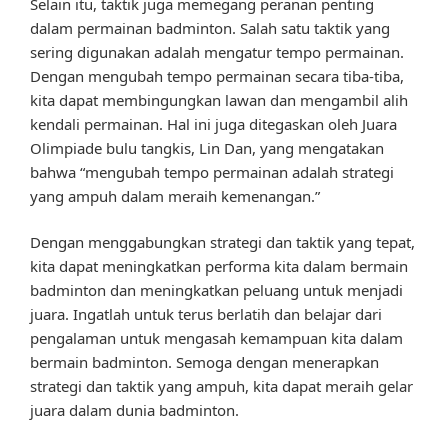
Selain itu, taktik juga memegang peranan penting
dalam permainan badminton. Salah satu taktik yang
sering digunakan adalah mengatur tempo permainan.
Dengan mengubah tempo permainan secara tiba-tiba,
kita dapat membingungkan lawan dan mengambil alih
kendali permainan. Hal ini juga ditegaskan oleh Juara
Olimpiade bulu tangkis, Lin Dan, yang mengatakan
bahwa “mengubah tempo permainan adalah strategi
yang ampuh dalam meraih kemenangan.”
Dengan menggabungkan strategi dan taktik yang tepat,
kita dapat meningkatkan performa kita dalam bermain
badminton dan meningkatkan peluang untuk menjadi
juara. Ingatlah untuk terus berlatih dan belajar dari
pengalaman untuk mengasah kemampuan kita dalam
bermain badminton. Semoga dengan menerapkan
strategi dan taktik yang ampuh, kita dapat meraih gelar
juara dalam dunia badminton.