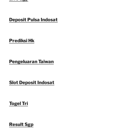
Deposit Pulsa Indosat
Prediksi Hk
Pengeluaran Taiwan
Slot Deposit Indosat
Togel Tri
Result Sgp