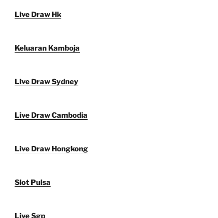
Live Draw Hk
Keluaran Kamboja
Live Draw Sydney
Live Draw Cambodia
Live Draw Hongkong
Slot Pulsa
Live Sgp