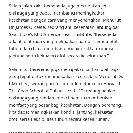
Selain jalan kaki, bersepeda juga merupakan jenis
olahraga yang dapat membantu meningkatkan
kesehatan dengan cara yang menyenangkan. Menurut
Dr. James O’Keefe, seorang ahli kesehatan jantung dari
Saint Luke’s Mid America Heart Institute, “Bersepeda
adalah olahraga yang melibatkan hampir semua otot
tubuh dan dapat membantu meningkatkan kondisi
jantung serta kekuatan otot secara keseluruhan.”
Selain itu, berenang juga merupakan pilihan olahraga
yang tepat untuk meningkatkan kesehatan. Menurut Dr.
I-Min Lee, seorang profesor epidemologi dari Harvard
T.H. Chan School of Public Health, “Berenang adalah
olahraga yang rendah impact namun memberikan
manfaat yang besar bagi kesehatan. Dengan berenang,
kita dapat meningkatkan kondisi jantung, kekuatan
otot, serta fleksibilitas tubuh secara keseluruhan.”
Dengan memilih jenis olahraga yang tepat, kita dapat