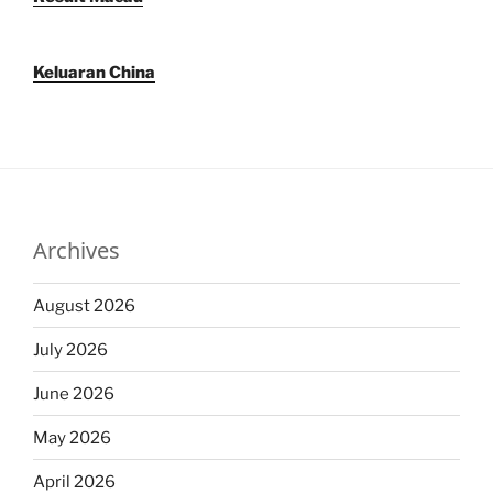
Keluaran China
Archives
August 2026
July 2026
June 2026
May 2026
April 2026