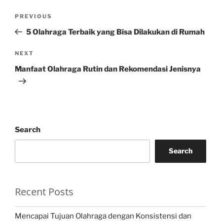
Post
Previous
PREVIOUS
navigation
Post
5 Olahraga Terbaik yang Bisa Dilakukan di Rumah
Next
NEXT
Post
Manfaat Olahraga Rutin dan Rekomendasi Jenisnya
Search
Search
Recent Posts
Mencapai Tujuan Olahraga dengan Konsistensi dan