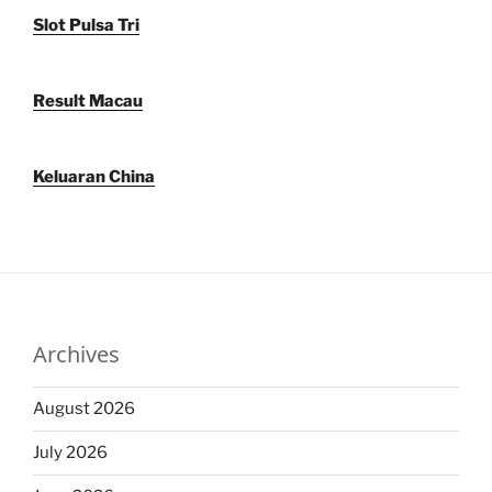
Slot Pulsa Tri
Result Macau
Keluaran China
Archives
August 2026
July 2026