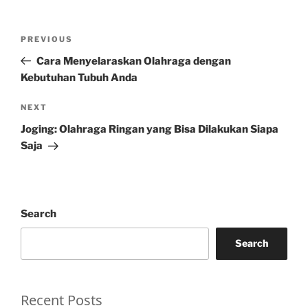
Post
Previous
PREVIOUS
navigation
Post
Cara Menyelaraskan Olahraga dengan
Kebutuhan Tubuh Anda
Next
NEXT
Post
Joging: Olahraga Ringan yang Bisa Dilakukan Siapa
Saja
Search
Search
Recent Posts