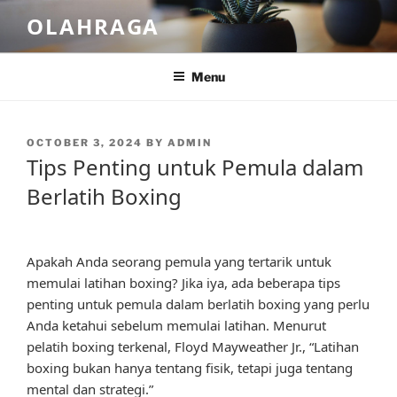
Skip
OLAHRAGA
to
content
Menu
POSTED
OCTOBER 3, 2024
BY
ADMIN
ON
Tips Penting untuk Pemula dalam
Berlatih Boxing
Apakah Anda seorang pemula yang tertarik untuk
memulai latihan boxing? Jika iya, ada beberapa tips
penting untuk pemula dalam berlatih boxing yang perlu
Anda ketahui sebelum memulai latihan. Menurut
pelatih boxing terkenal, Floyd Mayweather Jr., “Latihan
boxing bukan hanya tentang fisik, tetapi juga tentang
mental dan strategi.”