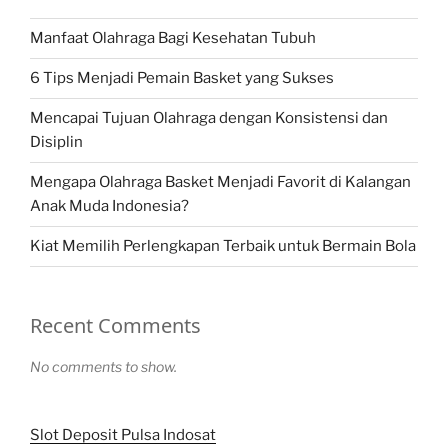
Manfaat Olahraga Bagi Kesehatan Tubuh
6 Tips Menjadi Pemain Basket yang Sukses
Mencapai Tujuan Olahraga dengan Konsistensi dan
Disiplin
Mengapa Olahraga Basket Menjadi Favorit di Kalangan
Anak Muda Indonesia?
Kiat Memilih Perlengkapan Terbaik untuk Bermain Bola
Recent Comments
No comments to show.
Slot Deposit Pulsa Indosat