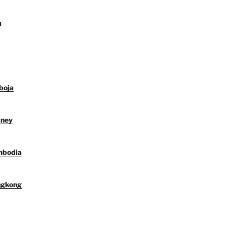
a
boja
dney
mbodia
ngkong