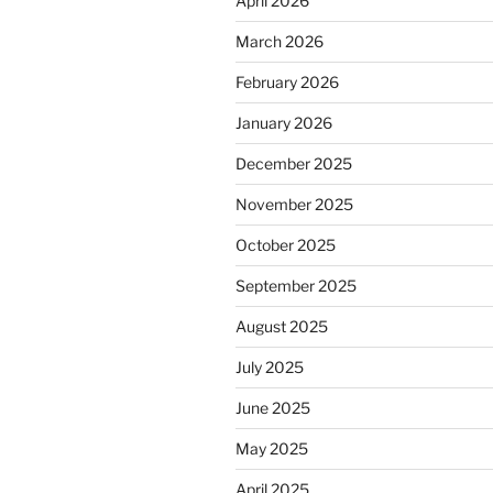
April 2026
March 2026
February 2026
January 2026
December 2025
November 2025
October 2025
September 2025
August 2025
July 2025
June 2025
May 2025
April 2025