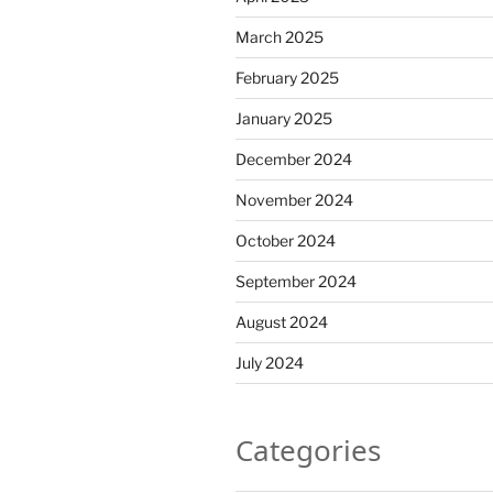
March 2025
February 2025
January 2025
December 2024
November 2024
October 2024
September 2024
August 2024
July 2024
Categories