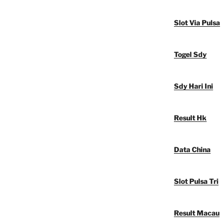
Slot Via Pulsa
Togel Sdy
Sdy Hari Ini
Result Hk
Data China
Slot Pulsa Tri
Result Macau