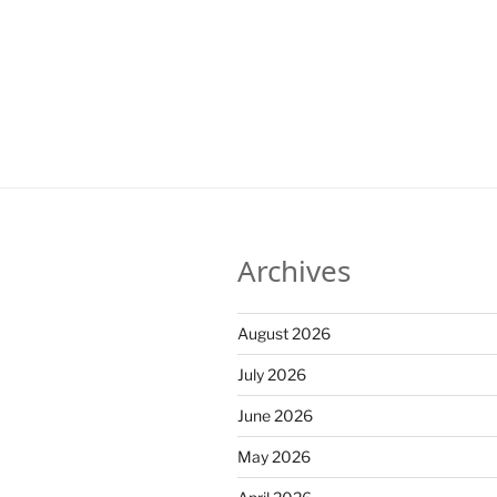
Archives
August 2026
July 2026
June 2026
May 2026