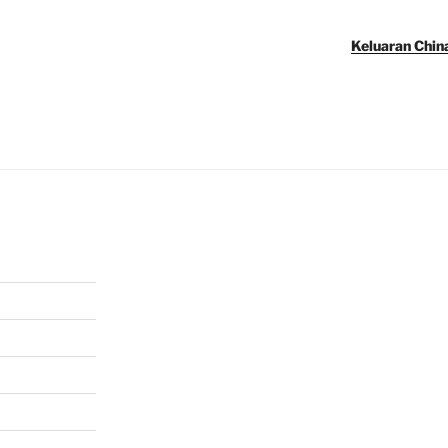
Keluaran Chin