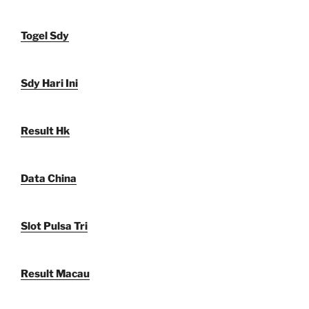
Togel Sdy
Sdy Hari Ini
Result Hk
Data China
Slot Pulsa Tri
Result Macau