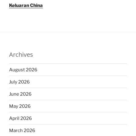
Keluaran China
Archives
August 2026
July 2026
June 2026
May 2026
April 2026
March 2026