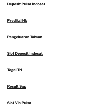
Deposit Pulsa Indosat
Prediksi Hk
Pengeluaran Taiwan
Slot Deposit Indosat
Togel Tri
Result Sgp
Slot Via Pulsa