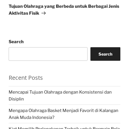
Post
Tujuan Olahraga yang Berbeda untuk Berbagai Jenis
Aktivitas Fisik
Search
Search
Recent Posts
Mencapai Tujuan Olahraga dengan Konsistensi dan
Disiplin
Mengapa Olahraga Basket Menjadi Favorit di Kalangan
Anak Muda Indonesia?
Kiat Memilih Perlengkapan Terbaik untuk Bermain Bola